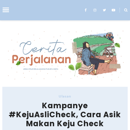
˟
Search This Blog
Ulasan
Kampanye
#KejuAsliCheck, Cara Asik
Makan Keju Check