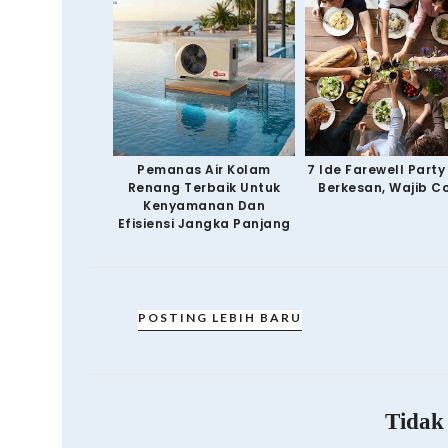
Pemanas Air Kolam
7 Ide Farewell Part
Renang Terbaik Untuk
Berkesan, Wajib C
Kenyamanan Dan
Efisiensi Jangka Panjang
POSTING LEBIH BARU
Tidak