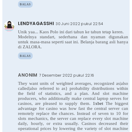
BALAS
LENDYAGASSHI
30 Juni 2022 pukul 22.54
Unik yaa... Kaos Polo ini dari tahun ke tahun tetap keren.
Modelnya standart, sederhana dan nyaman digunakan
untuk masa-masa seperti saat ini. Belanja barang asli hanya
di ZALORA.
BALAS
ANONIM
7 Desember 2022 pukul 22.16
They want units of weighted averages, recognized as|also
called|also referred to as} probability distributions within
the field of statistics, and a plan. And slot machine
producers, who additionally make central laptop serves for
casinos, are pleased to supply them.
1xbet
The biggest
advantage for casino was how fast the central server can
remotely replace the chances. Instead of seven to 10 for
slots mechanics, the server can replace every slot machine
daily, hourly, or extra usually. Casinos decreased their
operational prices by lowering the variety of slot machine