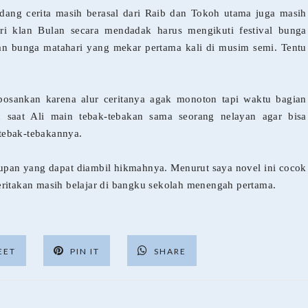
ndang cerita masih berasal dari Raib dan Tokoh utama juga masih
ari klan Bulan secara mendadak harus mengikuti festival bunga
an bunga matahari yang mekar pertama kali di musim semi. Tentu
osankan karena alur ceritanya agak monoton tapi waktu bagian
 saat Ali main tebak-tebakan sama seorang nelayan agar bisa
tebak-tebakannya.
idupan yang dapat diambil hikmahnya. Menurut saya novel ini cocok
eritakan masih belajar di bangku sekolah menengah pertama.
EET
PIN IT
SHARE