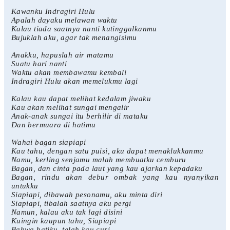
Kawanku Indragiri Hulu
Apalah dayaku melawan waktu
Kalau tiada saatnya nanti kutinggalkanmu
Bujuklah aku, agar tak menangisimu
Anakku, hapuslah air matamu
Suatu hari nanti
Waktu akan membawamu kembali
Indragiri Hulu akan memelukmu lagi
Kalau kau dapat melihat kedalam jiwaku
Kau akan melihat sungai mengalir
Anak-anak sungai itu berhilir di mataku
Dan bermuara di hatimu
Wahai bagan siapiapi
Kau tahu, dengan satu puisi, aku dapat menaklukkanmu
Namu, kerling senjamu malah membuatku cemburu
Bagan, dan cinta pada laut yang kau ajarkan kepadaku
Bagan, rindu akan debur ombak yang kau nyanyikan
untukku
Siapiapi, dibawah pesonamu, aku minta diri
Siapiapi, tibalah saatnya aku pergi
Namun, kalau aku tak lagi disini
Kuingin kaupun tahu, Siapiapi
Bahwa hatiku, telah kau curi